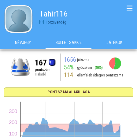
☰
Tahir116
Törzsvendég
NÉVJEGY
BULLET SAKK 2
JÁTÉKOK
1656
játszma
167
54%
győzelem
(886)
pontszám
114
Haladó
ellenfelek átlagos pontszáma
PONTSZÁM ALAKULÁSA