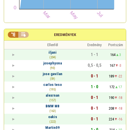


EREDMÉNYEK
Ellenfél
Eredmény
Pontszám
iljani
1 - 1
164
3
(204)
josephyona
0,5 - 0,5
167
-3
(90)
jose gavilan
0 - 1
189
-22
(59)
carlos teso
1 - 0
172
17
(195)
alexrnan
0 - 1
190
-18
(157)
BMW M8
0 - 1
208
-18
(163)
oakis
0 - 1
224
-16
(222)
Martin09
1 - 0
214
10