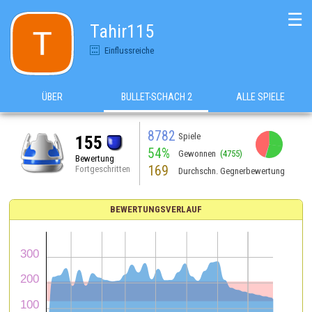
☰
Tahir115
Einflussreiche
ÜBER
BULLET-SCHACH 2
ALLE SPIELE
8782
Spiele
155
54%
Gewonnen
(4755)
Bewertung
169
Fortgeschritten
Durchschn. Gegnerbewertung
BEWERTUNGSVERLAUF