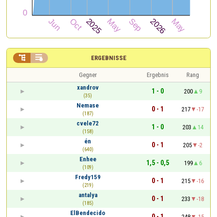


ERGEBNISSE
Gegner
Ergebnis
Rang
xandrov
1 - 0
200
9
(35)
Nemase
0 - 1
217
-17
(187)
cvele72
1 - 0
203
14
(158)
én
0 - 1
205
-2
(640)
Enhee
1,5 - 0,5
199
6
(109)
Fredy159
0 - 1
215
-16
(219)
antalya
0 - 1
233
-18
(185)
ElBendecido
0 - 1
248
-15