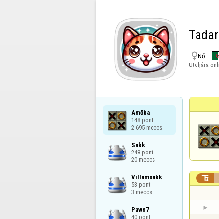
Tadar

Nő
Utoljára onl
Amőba

148 pont

2 695 meccs
Sakk

248 pont

20 meccs
Villámsakk


53 pont

3 meccs
Pawn7

40 pont
