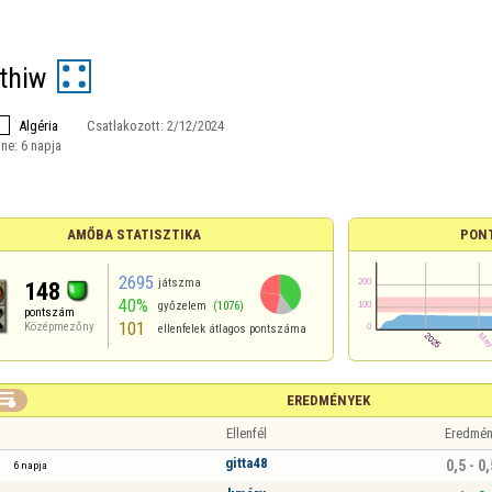
thiw
Algéria
Csatlakozott:
2/12/2024
ine:
6 napja
AMŐBA STATISZTIKA
PON
2695
játszma
148
40%
győzelem
(1076)
pontszám
101
Középmezőny
ellenfelek átlagos pontszáma

EREDMÉNYEK
Ellenfél
Eredmén
gitta48
0,5 - 0,
6 napja