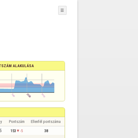
☰
TSZÁM ALAKULÁSA
y
Pontszám
Ellenfél pontszáma
5
153
-5
38