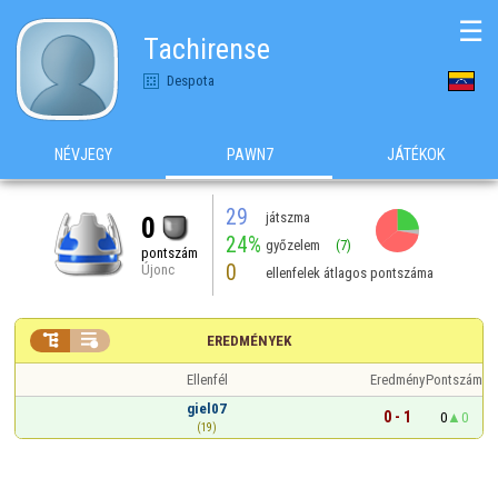
☰
Tachirense
Despota
NÉVJEGY
PAWN7
JÁTÉKOK
29
játszma
0
24%
győzelem
(7)
pontszám
0
Újonc
ellenfelek átlagos pontszáma


EREDMÉNYEK
Ellenfél
Eredmény
Pontszám
giel07
0 - 1
0
0
(19)