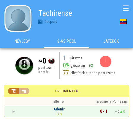
☰
Tachirense
Despota
NÉVJEGY
8-AS POOL
JÁTÉKOK
1
játszma
~0
0%
győzelem
(0)
pontszám
77
Kontár
ellenfelek átlagos pontszáma


EREDMÉNYEK
Ellenfél
Eredmény
Pontszám
Adenir
0 - 1
~0
0
(77)