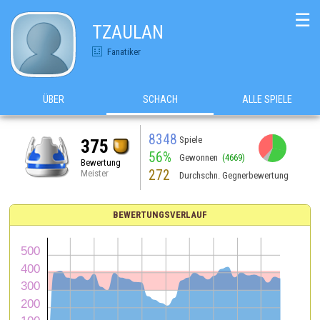
☰
TZAULAN
Fanatiker
ÜBER
SCHACH
ALLE SPIELE
8348
Spiele
375
56%
Gewonnen
(4669)
Bewertung
272
Meister
Durchschn. Gegnerbewertung
BEWERTUNGSVERLAUF