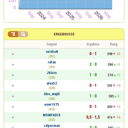


ERGEBNISSE
Gegner
Ergebnis
Rang
ovidio8
0 - 1
398
-23
(231)
rafan
2 - 0
384
14
(235)
Jbluis
1 - 0
374
10
(225)
alex52
0 - 1
393
-19
(338)
Abo_wajdi
1 - 0
385
8
(206)
eom1973
0 - 1
400
-15
(422)
MSMFADIS
0,5 - 1,5
416
-16
(352)
cdpacman
3 - 0
390
26