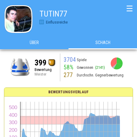
☰
TUTIN77
Einflussreiche
ÜBER
SCHACH
3704
Spiele
399
58%
Gewonnen
(2141)
Bewertung
277
Meister
Durchschn. Gegnerbewertung
BEWERTUNGSVERLAUF