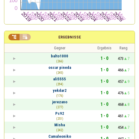


ERGEBNISSE
Gegner
Ergebnis
Rang
balto1000
1 - 0
473
7
(266)
oscar pineda
1 - 0
466
7
(245)
ali5555
1 - 0
457
9
(294)
yekdar2
1 - 0
476
5
(176)
jerezano
1 - 0
468
8
(277)
Pc92
1 - 0
461
7
(251)
Misha
1 - 0
454
7
(242)
Camaleoniko
1 - 0
447
7