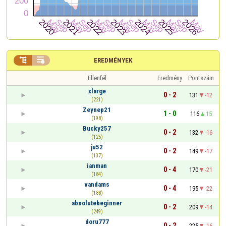


EREDMÉNYEK
Ellenfél
Eredmény
Pontszám
xlarge
0 - 2
131
-12
(221)
Zeynep21
1 - 0
116
15
(198)
Bucky257
0 - 2
132
-16
(125)
ju52
0 - 2
149
-17
(137)
ianman
0 - 4
170
-21
(184)
vandams
0 - 4
195
-22
(188)
absolutebeginner
0 - 2
209
-14
(249)
doru777
0 - 2
225
-16