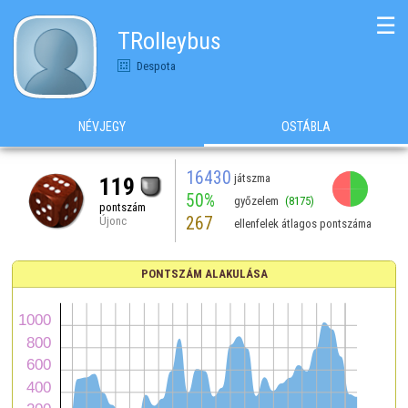
☰
TRolleybus
Despota
NÉVJEGY
OSTÁBLA
16430
játszma
119
50%
győzelem
(8175)
pontszám
267
Újonc
ellenfelek átlagos pontszáma
PONTSZÁM ALAKULÁSA