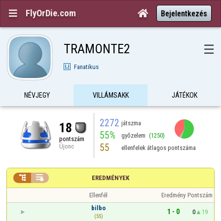
FlyOrDie.com


Bejelentkezés
TRAMONTE2
☰
Fanatikus
NÉVJEGY
VILLÁMSAKK
JÁTÉKOK
2272
játszma
18
55%
győzelem
(1250)
pontszám
55
Újonc
ellenfelek átlagos pontszáma


EREDMÉNYEK
Ellenfél
Eredmény
Pontszám
bilbo
1 - 0
0
19
(55)