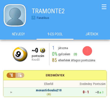
☰
TRAMONTE2
Fanatikus
NÉVJEGY
9-ES POOL
JÁTÉKOK
1
játszma
~0
0%
győzelem
(0)
pontszám
85
Kezdő
ellenfelek átlagos pontszáma


EREDMÉNYEK
Ellenfél
Eredmény
Pontszám
monastirbouba210
0 - 1
~0
0
(85)