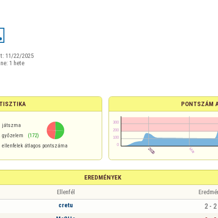
t:
11/22/2025
ine:
1 hete
TISZTIKA
PONTSZÁM 
játszma
%
győzelem
(172)
ellenfelek átlagos pontszáma
EREDMÉNYEK
Ellenfél
Eredmé
cretu
2 - 2