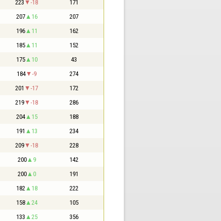
223
-18
171
207
16
207
196
11
162
185
11
152
175
10
43
184
-9
274
201
-17
172
219
-18
286
204
15
188
191
13
234
209
-18
228
200
9
142
200
0
191
182
18
222
158
24
105
133
25
356