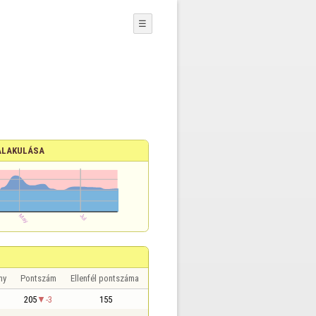
☰
ALAKULÁSA
ny
Pontszám
Ellenfél pontszáma
205
-3
155