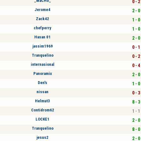
_MaCHo_
0 - 2
Jerome4
2 - 0
Zack42
1 - 0
chefperry
1 - 0
Hasan 01
2 - 0
jassim1969
0 - 1
Tranquelino
0 - 2
internasional
0 - 4
Panoramix
2 - 0
Den's
1 - 0
nissan
0 - 3
Helmut3
8 - 3
Contidrom62
1 - 1
LOCKE1
2 - 0
Tranquelino
8 - 0
jesus2
2 - 0