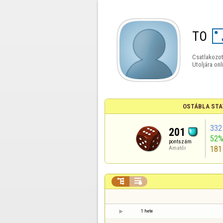
TO
Csatlakozot
Utoljára onl
OSTÁBLA STA
332
201
52
pontszám
181
Amatőr


1 hete