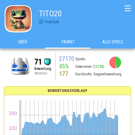
☰
TITO20
Fod-Gott
ÜBER
PAWN7
ALLE SPIELE
27170
Spiele
71
45%
Gewonnen
(12153)
Bewertung
177
Amateur
Durchschn. Gegnerbewertung
BEWERTUNGSVERLAUF