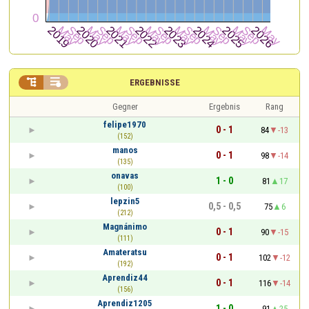


ERGEBNISSE
Gegner
Ergebnis
Rang
felipe1970
0 - 1
84
-13
(152)
manos
0 - 1
98
-14
(135)
onavas
1 - 0
81
17
(100)
lepzin5
0,5 - 0,5
75
6
(212)
Magnánimo
0 - 1
90
-15
(111)
Amateratsu
0 - 1
102
-12
(192)
Aprendiz44
0 - 1
116
-14
(156)
Aprendiz1205
1 - 0
91
25