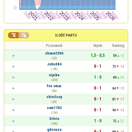


ILOŚĆ PARTII
Przeciwnik
Wynik
Ranking
shane2306
1,5 - 0,5
59
10
(25)
John084
0 - 1
73
-14
(~89)
nipibe
1 - 0
49
24
(238)
fos omar
0 - 1
64
-15
(86)
chivilcoy
0 - 1
81
-17
(64)
sam1763
0 - 1
94
-13
(154)
Silvio
1 - 0
72
22
(206)
gdsouza
0 - 1
88
-16