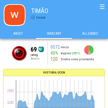
☰
TIMÃO
Fanatyk
ABOUT
WARCABY
ALL GAMES
9572
mecze
69
40%
wygrane
(3811)
rating
120
Amator
Średnia ocena przeciwnika
HISTORIA OCEN