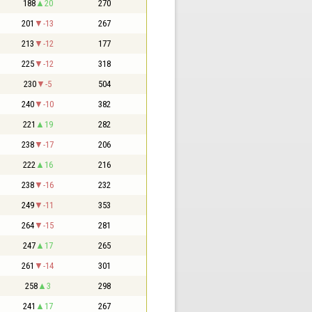
188
20
270
201
-13
267
213
-12
177
225
-12
318
230
-5
504
240
-10
382
221
19
282
238
-17
206
222
16
216
238
-16
232
249
-11
353
264
-15
281
247
17
265
261
-14
301
258
3
298
241
17
267