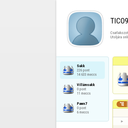
TICO
Csatlakozot
Utoljára onl
Sakk

226 pont

14 633 meccs
Villámsakk

0 pont

11 meccs
Pawn7


0 pont

6 meccs