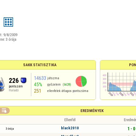
9
t:
9/8/2009
ine:
3 órája
SAKK STATISZTIKA
PON
14633
játszma
226
45%
győzelem
(6628)
pontszám
251
Haladó
ellenfelek átlagos pontszáma

EREDMÉNYEK
Ellenfél
Eredmé
black2010
1 - 0
3 órája