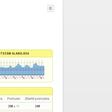
☰
TSZÁM ALAKULÁSA
ny
Pontszám
Ellenfél pontszáma
208
18
248