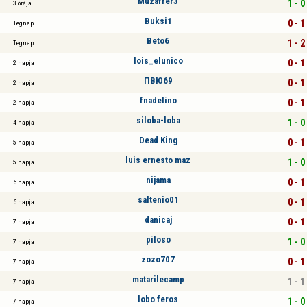
Muzaffer3
1 - 0
3 órája
Buksi1
0 - 1
Tegnap
Beto6
1 - 2
Tegnap
lois_elunico
0 - 1
2 napja
ПВЮ69
0 - 1
2 napja
fnadelino
0 - 1
2 napja
siloba-loba
1 - 0
4 napja
Dead King
0 - 1
5 napja
luis ernesto maz
1 - 0
5 napja
nijama
0 - 1
6 napja
saltenio01
0 - 1
6 napja
danicaj
0 - 1
7 napja
piloso
1 - 0
7 napja
zozo707
0 - 1
7 napja
matarilecamp
1 - 1
7 napja
lobo feros
1 - 0
7 napja