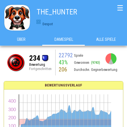
☰
THE_HUNTER
Despot
ÜBER
DAMESPIEL
ALLE SPIELE
22792
Spiele
234
43%
Gewonnen
(9743)
Bewertung
206
Fortgeschritten
Durchschn. Gegnerbewertung
BEWERTUNGSVERLAUF