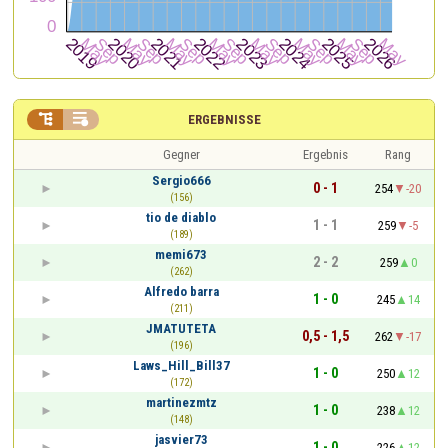


ERGEBNISSE
Gegner
Ergebnis
Rang
Sergio666
0 - 1
254
-20
(156)
tio de diablo
1 - 1
259
-5
(189)
memi673
2 - 2
259
0
(262)
Alfredo barra
1 - 0
245
14
(211)
JMATUTETA
0,5 - 1,5
262
-17
(196)
Laws_Hill_Bill37
1 - 0
250
12
(172)
martinezmtz
1 - 0
238
12
(148)
jasvier73
1 - 0
226
12