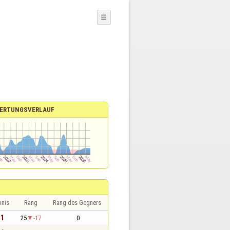
☰
ERTUNGSVERLAUF
bnis
Rang
Rang des Gegners
 1
25
-17
0