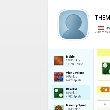
THEM
Un
Zuletzt onli
Mühle

120 Punkte

17.094 Spiele
Vier Gewinnt

0 Punkte

6.463 Spiele
Reversi


8 Punkte

4.932 Spiele
Memory-Spiel

176 Punkte
