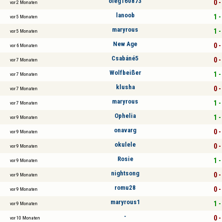
oleg160873
0 -
vor 2 Monaten
lanoob
1 -
vor 5 Monaten
maryrous
1 -
vor 5 Monaten
New Age
0 -
vor 6 Monaten
Csabáné5
0 -
vor 7 Monaten
Wolfbeißer
1 -
vor 7 Monaten
klusha
0 -
vor 7 Monaten
maryrous
1 -
vor 7 Monaten
Ophelia
1 -
vor 9 Monaten
onavarg
0 -
vor 9 Monaten
okulele
0 -
vor 9 Monaten
Rosie
1 -
vor 9 Monaten
nightsong
0 -
vor 9 Monaten
romu28
0 -
vor 9 Monaten
maryrous1
1 -
vor 9 Monaten
-
0 -
vor 10 Monaten