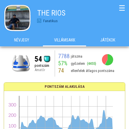
☰
THE RIOS
Fanatikus
NÉVJEGY
VILLÁMSAKK
JÁTÉKOK
7788
játszma
54
57%
győzelem
(4455)
pontszám
74
Amatőr
ellenfelek átlagos pontszáma
PONTSZÁM ALAKULÁSA