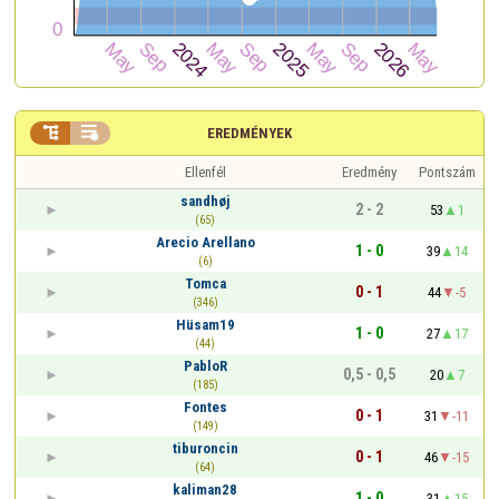


EREDMÉNYEK
Ellenfél
Eredmény
Pontszám
sandhøj
2 - 2
53
1
(65)
Arecio Arellano
1 - 0
39
14
(6)
Tomca
0 - 1
44
-5
(346)
Hüsam19
1 - 0
27
17
(44)
PabloR
0,5 - 0,5
20
7
(185)
Fontes
0 - 1
31
-11
(149)
tiburoncin
0 - 1
46
-15
(64)
kaliman28
1 - 0
31
15