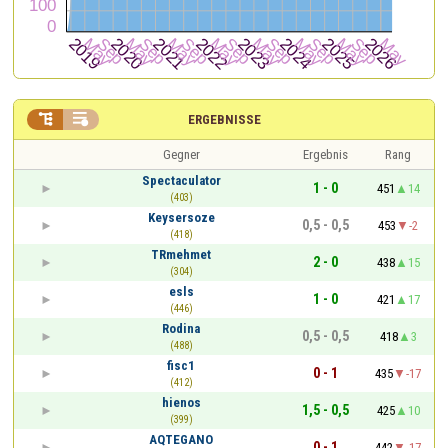


ERGEBNISSE
Gegner
Ergebnis
Rang
Spectaculator
1 - 0
451
14
(403)
Keysersoze
0,5 - 0,5
453
-2
(418)
TRmehmet
2 - 0
438
15
(304)
esls
1 - 0
421
17
(446)
Rodina
0,5 - 0,5
418
3
(488)
fisc1
0 - 1
435
-17
(412)
hienos
1,5 - 0,5
425
10
(399)
AQTEGANO
0 - 1
442
-17