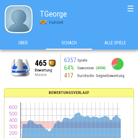
☰
TGeorge
Fod-Gott
ÜBER
SCHACH
ALLE SPIELE
6357
Spiele
465
64%
Gewonnen
(4094)
Bewertung
417
Meister
Durchschn. Gegnerbewertung
BEWERTUNGSVERLAUF