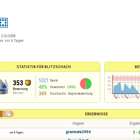
:
2/6/2008
ne:
vor 6 Tagen
STATISTIK FÜR BLITZSCHACH
BE
5321
Spiele
353
48%
Gewonnen
(2555)
Bewertung
349
Meister
Durchschn. Gegnerbewertung

ERGEBNISSE
Gegner
Ergeb
granmate2004
1 - 
vor 6 Tagen