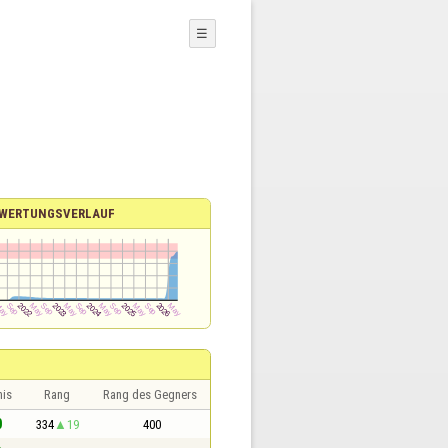
☰
WERTUNGSVERLAUF
nis
Rang
Rang des Gegners
0
334
19
400