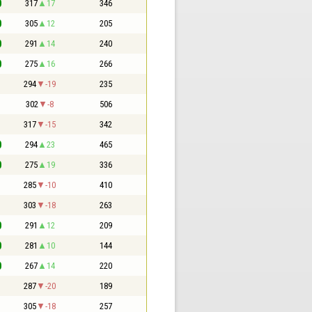
0
317
17
346
0
305
12
205
0
291
14
240
0
275
16
266
1
294
-19
235
1
302
-8
506
1
317
-15
342
0
294
23
465
0
275
19
336
1
285
-10
410
1
303
-18
263
0
291
12
209
0
281
10
144
0
267
14
220
1
287
-20
189
1
305
-18
257