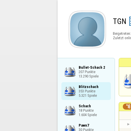
TGN
Beigetreten
Zuletzt onli
Bullet-Schach 2

207 Punkte

13.290 Spiele
Blitzschach

353 Punkte

5.321 Spiele
Schach


18 Punkte

1.604 Spiele
Pawn7

30 Punkte
