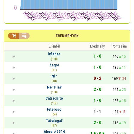


EREDMÉNYEK
Ellenfél
Eredmény
Pontszám
kfisher
1 - 0
146
15
(118)
degor
1 - 0
135
11
(31)
Nir
0 - 2
169
-34
(18)
NeTPlaY
2 - 0
144
25
(160)
Catrachito
1 - 0
126
18
(159)
teteroso
1 - 1
131
-5
(64)
Tabaluga3
2 - 0
112
19
(37)
Abuelo 2014
1,5 - 0,5
102
10