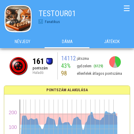
☰
TESTOUR01
Fanatikus
NÉVJEGY
DÁMA
JÁTÉKOK
14112
játszma
161
43%
győzelem
(6129)
pontszám
98
Haladó
ellenfelek átlagos pontszáma
PONTSZÁM ALAKULÁSA