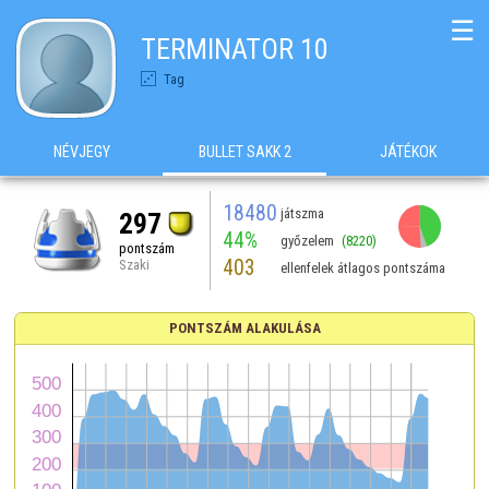
☰
TERMINATOR 10
Tag
NÉVJEGY
BULLET SAKK 2
JÁTÉKOK
18480
játszma
297
44%
győzelem
(8220)
pontszám
403
Szaki
ellenfelek átlagos pontszáma
PONTSZÁM ALAKULÁSA