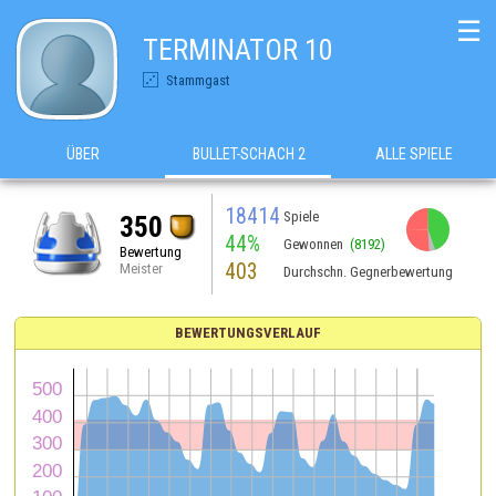
☰
TERMINATOR 10
Stammgast
ÜBER
BULLET-SCHACH 2
ALLE SPIELE
18414
Spiele
350
44%
Gewonnen
(8192)
Bewertung
403
Meister
Durchschn. Gegnerbewertung
BEWERTUNGSVERLAUF