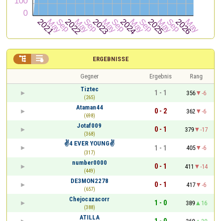


ERGEBNISSE
Gegner
Ergebnis
Rang
Tiztec
1 - 1
356
-6
(265)
Ataman44
0 - 2
362
-6
(698)
Jotaf009
0 - 1
379
-17
(368)
✌️4 EVER YOUNG✌️
1 - 1
405
-6
(317)
number0000
0 - 1
411
-14
(449)
DE3MON2278
0 - 1
417
-6
(657)
Chejocazacorr
1 - 0
389
16
(388)
ATILLA