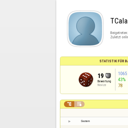
TCala
Beigetreten
Zuletzt onli
STATISTIK FÜR
1065
19
43%
Bewertung
78
Novize


Gestern