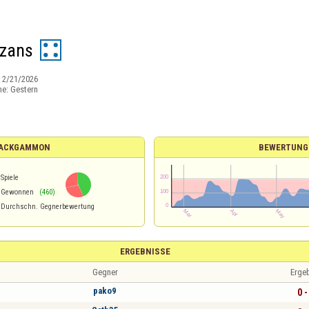
zans
:
2/21/2026
ne:
Gestern
 BACKGAMMON
BEWERTUNG
Spiele
Gewonnen
(460)
Durchschn. Gegnerbewertung
ERGEBNISSE
Gegner
Erge
pako9
0 -