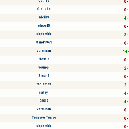
Cath35
0 -
Gialluka
0 -
niciby
4 -
elise45
0 -
ukpkmkk
3 -
Mand1961
0 -
varmısın
14 
Hestia
0 -
young-
2 -
Sinan5
0 -
tableman
2 -
ışılay.
4 -
GIGI9
4 -
varmısın
0 -
Tensive Terror
0 -
ukpkmkk
0 -