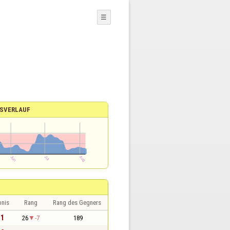
☰
SVERLAUF
bnis
Rang
Rang des Gegners
 1
26
-7
189