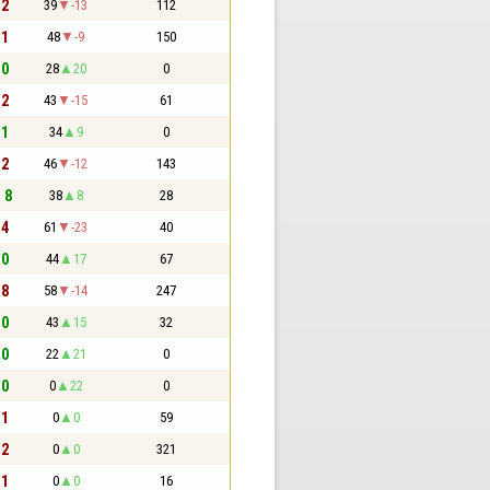
 2
39
-13
112
 1
48
-9
150
 0
28
20
0
 2
43
-15
61
 1
34
9
0
 2
46
-12
143
- 8
38
8
28
 4
61
-23
40
 0
44
17
67
 8
58
-14
247
 0
43
15
32
 0
22
21
0
 0
0
22
0
 1
0
0
59
 2
0
0
321
 1
0
0
16