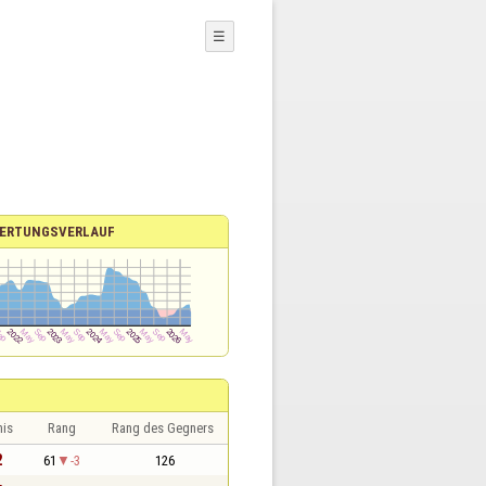
☰
ERTUNGSVERLAUF
nis
Rang
Rang des Gegners
2
61
-3
126