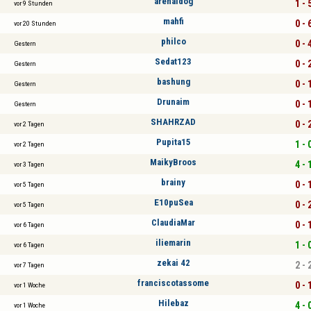
arenaldog
1 - 
vor 9 Stunden
mahfi
0 - 
vor 20 Stunden
philco
0 - 
Gestern
Sedat123
0 - 
Gestern
bashung
0 - 
Gestern
Drunaim
0 - 
Gestern
SHAHRZAD
0 - 
vor 2 Tagen
Pupita15
1 - 
vor 2 Tagen
MaikyBroos
4 - 
vor 3 Tagen
brainy
0 - 
vor 5 Tagen
E10puSea
0 - 
vor 5 Tagen
ClaudiaMar
0 - 
vor 6 Tagen
iliemarin
1 - 
vor 6 Tagen
zekai 42
2 - 
vor 7 Tagen
franciscotassome
0 - 
vor 1 Woche
Hilebaz
4 - 
vor 1 Woche