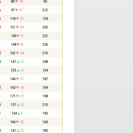
5
80
-19
50
6
97
-17
212
4
118
-21
128
2
131
-13
203
1
140
-9
222
1
148
-8
256
2
162
-14
210
0
147
15
248
1
133
14
134
1
144
-11
187
2
160
-16
169
1
171
-11
198
0
157
14
210
2
154
3
195
1
166
-12
160
0
141
25
185