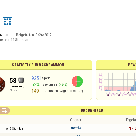
silien
Beigetreten:
3/26/2012
ne:
vor 14 Stunden
STATISTIK FÜR BACKGAMMON
BEW
9251
Spiele
58
52%
Gewonnen
(4848)
Bewertung
149
Novize
Durchschn. Gegnerbewertung

ERGEBNISSE
Gegner
Ergeb
Betti3
1 - 
vor 9 Stunden