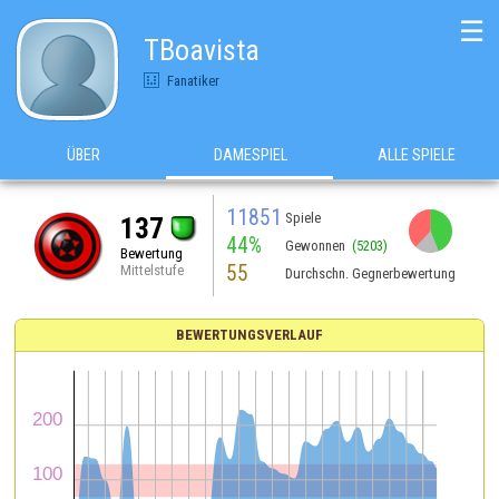
☰
TBoavista
Fanatiker
ÜBER
DAMESPIEL
ALLE SPIELE
11851
Spiele
137
44%
Gewonnen
(5203)
Bewertung
55
Mittelstufe
Durchschn. Gegnerbewertung
BEWERTUNGSVERLAUF