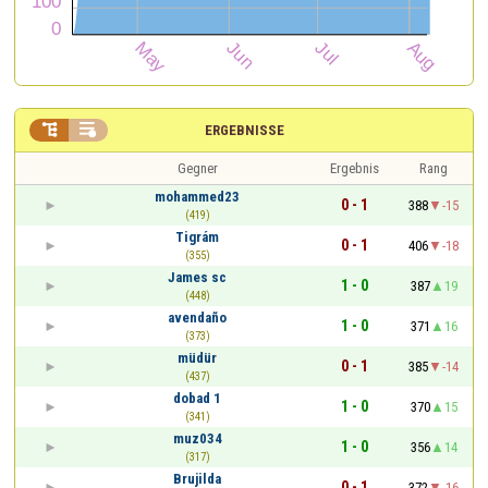


ERGEBNISSE
Gegner
Ergebnis
Rang
mohammed23
0 - 1
388
-15
(419)
Tigrám
0 - 1
406
-18
(355)
James sc
1 - 0
387
19
(448)
avendaño
1 - 0
371
16
(373)
müdür
0 - 1
385
-14
(437)
dobad 1
1 - 0
370
15
(341)
muz034
1 - 0
356
14
(317)
Brujilda
0 - 1
372
-16