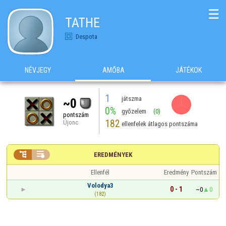
☰
TATHE
Despota
NÉVJEGY
AMŐBA
JÁTÉKOK
1
játszma
~0
0%
győzelem
(0)
pontszám
182
Újonc
ellenfelek átlagos pontszáma


EREDMÉNYEK
Ellenfél
Eredmény
Pontszám
Volodya3
0 - 1
~0
0
(182)