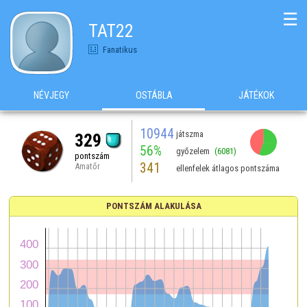
☰
TAT22
Fanatikus
NÉVJEGY
OSTÁBLA
JÁTÉKOK
10944
játszma
329
56%
győzelem
(6081)
pontszám
341
Amatőr
ellenfelek átlagos pontszáma
PONTSZÁM ALAKULÁSA