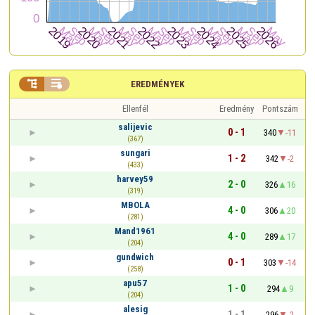


EREDMÉNYEK
Ellenfél
Eredmény
Pontszám
salijevic
0 - 1
340
-11
(367)
sungari
1 - 2
342
-2
(433)
harvey59
2 - 0
326
16
(319)
MBOLA
4 - 0
306
20
(281)
Mand1961
4 - 0
289
17
(204)
gundwich
0 - 1
303
-14
(258)
apu57
1 - 0
294
9
(204)
alesig
1 - 1
296
-2