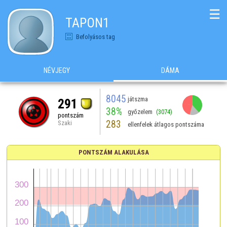
☰
TAPON1
Befolyásos tag
NÉVJEGY
DÁMA
8045
játszma
291
38%
győzelem
(3074)
pontszám
283
Szaki
ellenfelek átlagos pontszáma
PONTSZÁM ALAKULÁSA