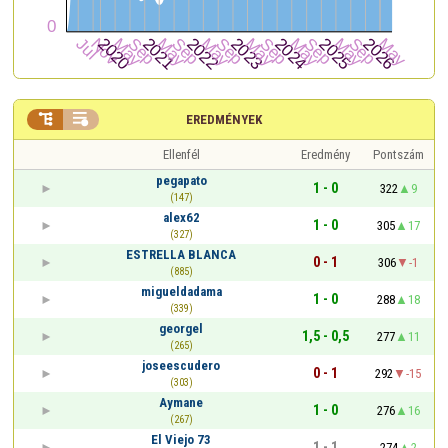


EREDMÉNYEK
Ellenfél
Eredmény
Pontszám
pegapato
1 - 0
322
9
(147)
alex62
1 - 0
305
17
(327)
ESTRELLA BLANCA
0 - 1
306
-1
(885)
migueldadama
1 - 0
288
18
(339)
georgel
1,5 - 0,5
277
11
(265)
joseescudero
0 - 1
292
-15
(303)
Aymane
1 - 0
276
16
(267)
El Viejo 73
1 - 1
274
2