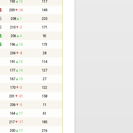
193
13
117
5
209
-16
149
5
208
1
220
5
210
-2
171
5
206
4
92
5
196
10
173
204
-8
28
191
13
114
177
14
127
167
10
27
170
-3
122
201
-31
158
206
-5
11
164
17
61
217
-17
185
200
17
216