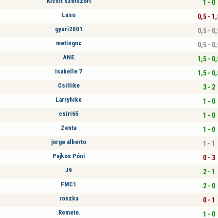
Kicsit szétszórt
1 - 0
Luso
0,5 - 1,
gyuri2001
0,5 - 0,
metingnc
0,5 - 0,
ANE
1,5 - 0,
Isabelle 7
1,5 - 0,
Csillike
3 - 2
Larryhike
1 - 0
csiri65
1 - 0
Zenta
1 - 0
jorge alberto
1 - 1
Pajkos Póni
0 - 3
J9
2 - 1
FMC1
2 - 0
roszka
0 - 1
.Remete.
1 - 0