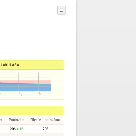
☰
ALAKULÁSA
y
Pontszám
Ellenfél pontszáma
206
16
202