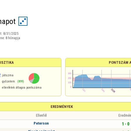
napot
t:
8/31/2025
ine:
8 hónapja
ISZTIKA
PONTSZÁM 
2
játszma
győzelem
(899)
ellenfelek átlagos pontszáma
EREDMÉNYEK
Ellenfél
Eredmén
Peterson
1 - 0