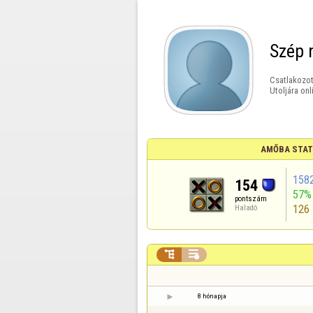
Szép 
Csatlakozot
Utoljára onl
AMŐBA STAT
158
154
57%
pontszám
126
Haladó


8 hónapja