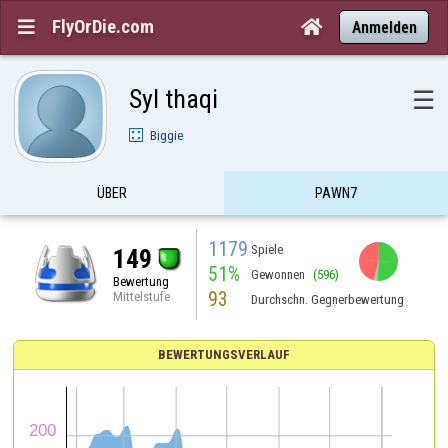
FlyOrDie.com


Anmelden
Syl thaqi
☰
Biggie
ÜBER
PAWN7
1179
Spiele
149
51%
Gewonnen
(596)
Bewertung
93
Mittelstufe
Durchschn. Gegnerbewertung
BEWERTUNGSVERLAUF