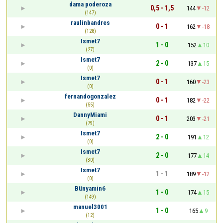
dama poderoza
0,5 - 1,5
144
-12
(147)
raulinbandres
0 - 1
162
-18
(128)
Ismet7
1 - 0
152
10
(27)
Ismet7
2 - 0
137
15
(0)
Ismet7
0 - 1
160
-23
(0)
fernandogonzalez
0 - 1
182
-22
(55)
DannyMiami
0 - 1
203
-21
(79)
Ismet7
2 - 0
191
12
(0)
Ismet7
2 - 0
177
14
(30)
Ismet7
1 - 1
189
-12
(0)
Bünyamin6
1 - 0
174
15
(149)
manuel3001
1 - 0
165
9
(12)