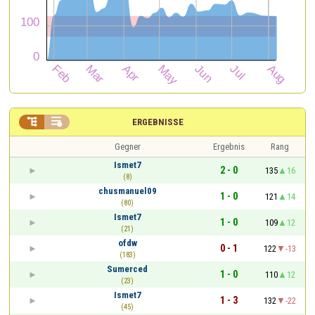


ERGEBNISSE
Gegner
Ergebnis
Rang
Ismet7
2 - 0
135
16
(8)
chusmanuel09
1 - 0
121
14
(80)
Ismet7
1 - 0
109
12
(21)
ofdw
0 - 1
122
-13
(183)
Sumerced
1 - 0
110
12
(23)
Ismet7
1 - 3
132
-22
(45)