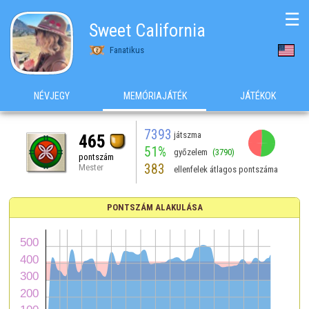
☰
Sweet California
Fanatikus
NÉVJEGY
MEMÓRIAJÁTÉK
JÁTÉKOK
7393
játszma
465
51%
győzelem
(3790)
pontszám
383
Mester
ellenfelek átlagos pontszáma
PONTSZÁM ALAKULÁSA