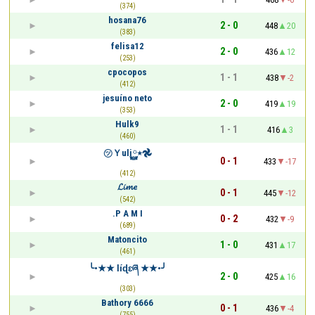
(374)
hosana76
2 - 0
448
20
(383)
felisa12
2 - 0
436
12
(253)
cpocopos
1 - 1
438
-2
(412)
jesuíno neto
2 - 0
419
19
(353)
Hulk9
1 - 1
416
3
(460)
㋡Ｙuli٭࿆𖣘
0 - 1
433
-17
(412)
𝓛𝓲𝓶𝓮
0 - 1
445
-12
(542)
.P A M I
0 - 2
432
-9
(689)
Matoncito
1 - 0
431
17
(461)
╰•★★ Ɩíɖɛཞ ★★•╯
2 - 0
425
16
(303)
Bathory 6666
0 - 1
436
-4
(755)