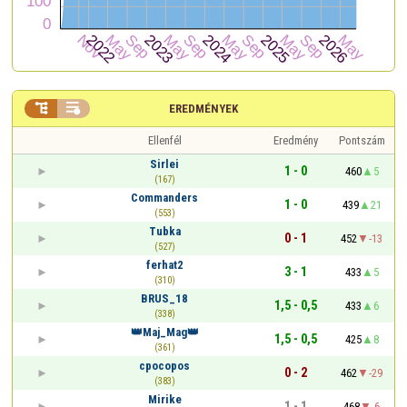


EREDMÉNYEK
Ellenfél
Eredmény
Pontszám
Sirlei
1 - 0
460
5
(167)
Commanders
1 - 0
439
21
(553)
Tubka
0 - 1
452
-13
(527)
ferhat2
3 - 1
433
5
(310)
BRUS_18
1,5 - 0,5
433
6
(338)
👑Maj_Mag👑
1,5 - 0,5
425
8
(361)
cpocopos
0 - 2
462
-29
(383)
Mirike
1 - 1
468
-6