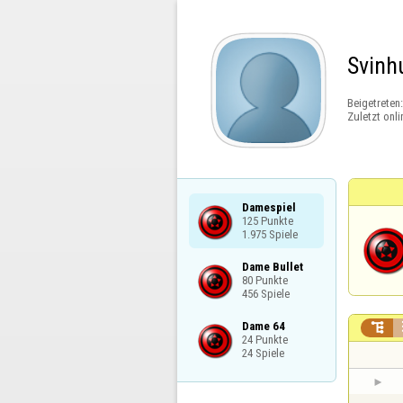
Svinh
Beigetreten
Zuletzt onli
Damespiel

125 Punkte

1.975 Spiele
Dame Bullet

80 Punkte

456 Spiele
Dame 64


24 Punkte

24 Spiele