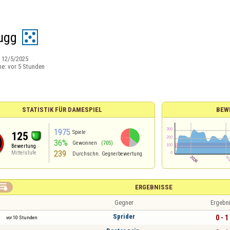
ugg
:
12/5/2025
ne:
vor 5 Stunden
STATISTIK FÜR DAMESPIEL
BEW
1975
Spiele
125
36%
Gewonnen
(705)
Bewertung
239
Mittelstufe
Durchschn. Gegnerbewertung

ERGEBNISSE
Gegner
Ergebn
Sprider
0 - 1
vor 10 Stunden