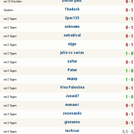
Doctor pain.
0 - 1
vor 13 Stunden
Theduck
0 - 1
Gestern
2pac123
0 - 1
vor 2 Tagen
unknown
0 - 1
vor 2 Tagen
netradical
0 - 1
vor 2 Tagen
utjgo
0 - 1
vor 2 Tagen
julio cc carias
1 - 0
vor 2 Tagen
zultar
0 - 1
vor 2 Tagen
Patan
1 - 0
vor 2 Tagen
лидер
1 - 0
vor 2 Tagen
Viva Palestina
0 - 1
vor 2 Tagen
Junaid7
1 - 0
vor 2 Tagen
manaaci
0 - 1
vor 2 Tagen
zezevando
0 - 1
vor 3 Tagen
giovanno
0 - 1
vor 3 Tagen
tuchisei
0,5 - 0
vor 3 Tagen