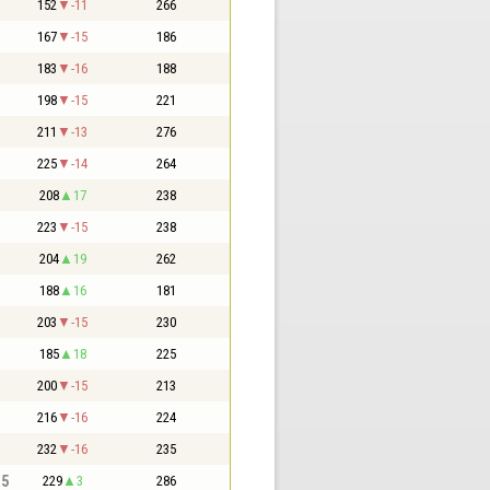
152
-11
266
167
-15
186
183
-16
188
198
-15
221
211
-13
276
225
-14
264
208
17
238
223
-15
238
204
19
262
188
16
181
203
-15
230
185
18
225
200
-15
213
216
-16
224
232
-16
235
,5
229
3
286