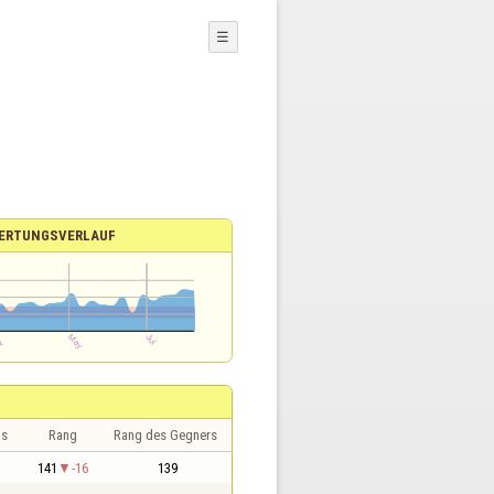
☰
ERTUNGSVERLAUF
is
Rang
Rang des Gegners
141
-16
139