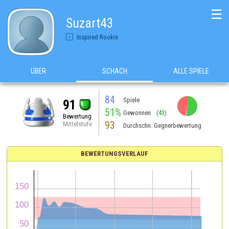
☰
Suzart43
Inspired Rookie
ÜBER
SCHACH
ALLE SPIELE
84
Spiele
91
51%
Gewonnen
(43)
Bewertung
93
Mittelstufe
Durchschn. Gegnerbewertung
BEWERTUNGSVERLAUF