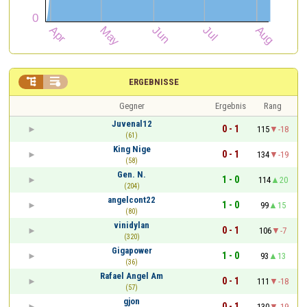


ERGEBNISSE
Gegner
Ergebnis
Rang
Juvenal12
0 - 1
115
-18
(61)
King Nige
0 - 1
134
-19
(58)
Gen. N.
1 - 0
114
20
(204)
angelcont22
1 - 0
99
15
(80)
vinidylan
0 - 1
106
-7
(320)
Gigapower
1 - 0
93
13
(36)
Rafael Angel Am
0 - 1
111
-18
(57)
gjon
0 - 1
130
-19