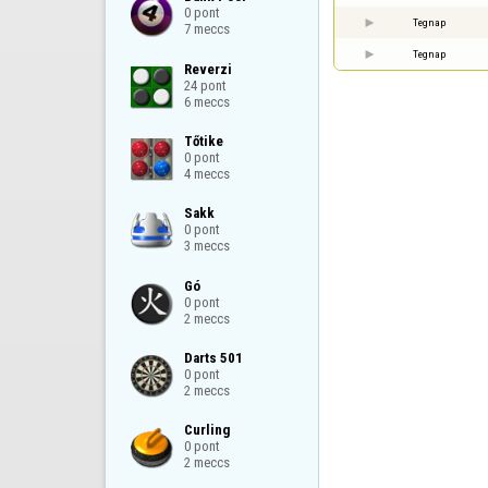
0 pont

Tegnap
7 meccs
Tegnap
Reverzi

24 pont

6 meccs
Tőtike

0 pont

4 meccs
Sakk

0 pont

3 meccs
Gó

0 pont

2 meccs
Darts 501

0 pont

2 meccs
Curling

0 pont

2 meccs