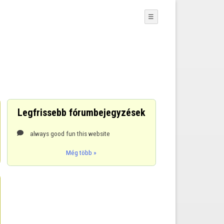
☰
Legfrissebb fórumbejegyzések
always good fun this website

Még több »