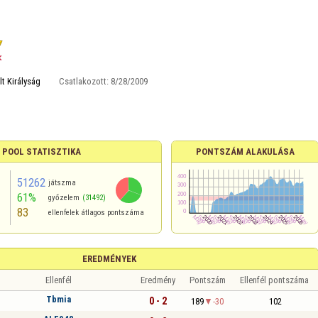
t Királyság
Csatlakozott:
8/28/2009
 POOL STATISZTIKA
PONTSZÁM ALAKULÁSA
51262
játszma
61%
győzelem
(31492)
83
ellenfelek átlagos pontszáma
EREDMÉNYEK
Ellenfél
Eredmény
Pontszám
Ellenfél pontszáma
Tbmia
0 - 2
189
-30
102