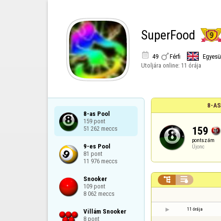
SuperFood


49
Férfi
Egyesül
Utoljára online:
11 órája
8-AS
8-as Pool

159 pont

159
51 262 meccs
pontszám
9-es Pool

Újonc
81 pont

11 976 meccs
Snooker



109 pont

8 062 meccs
11 órája
Villám Snooker

8 pont
