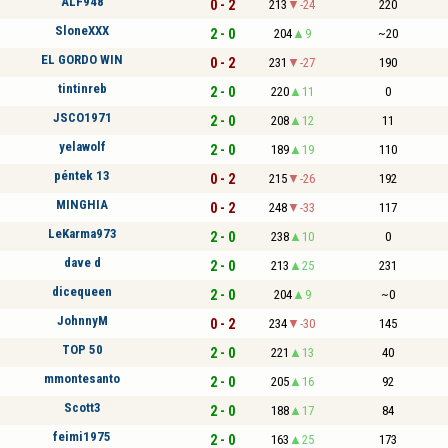
ALF948
0 - 2
213
-24
220
SloneXXX
2 - 0
204
9
~20
EL GORDO WIN
0 - 2
231
-27
190
tintinreb
2 - 0
220
11
0
JSCO1971
2 - 0
208
12
11
yelawolf
2 - 0
189
19
110
péntek 13
0 - 2
215
-26
192
MINGHIA
0 - 2
248
-33
117
LeKarma973
2 - 0
238
10
0
dave d
2 - 0
213
25
231
dicequeen
2 - 0
204
9
~0
JohnnyM
0 - 2
234
-30
145
TOP 50
2 - 0
221
13
40
mmontesanto
2 - 0
205
16
92
Scott3
2 - 0
188
17
84
feimi1975
2 - 0
163
25
173