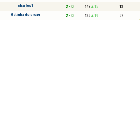
charles1
2 - 0
148
15
13
Gatinha do cro🚗
2 - 0
129
19
57