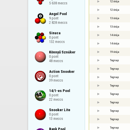
12 órája
5 638 meccs
12 órája
Angol Pool

9 pont

13 órája
2 828 meccs
13 órája
Sinuca

14 órája
0 pont

132 meccs
14 órája
Könnyű Sznúker

19 órája
0 pont

Tegnap
48 meccs
Tegnap
Action Snooker

0 pont

Tegnap
39 meccs
Tegnap
14/1-es Pool

Tegnap
0 pont

22 meccs
Tegnap
Snooker Lite

Tegnap
0 pont

13 meccs
Tegnap
Tegnap
Bank Pool
