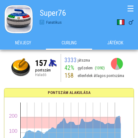
☰
Super76

Fanatikus
NÉVJEGY
CURLING
JÁTÉKOK
3333
játszma
157
42%
győzelem
(1392)
pontszám
158
Haladó
ellenfelek átlagos pontszáma
PONTSZÁM ALAKULÁSA