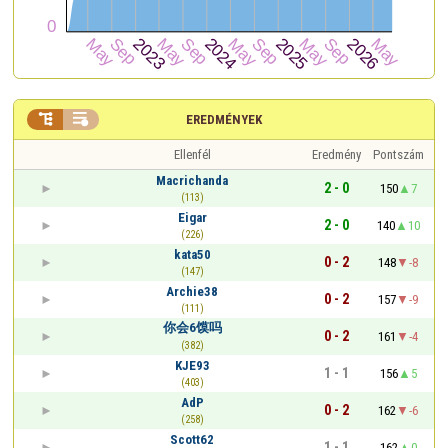


EREDMÉNYEK
Ellenfél
Eredmény
Pontszám
Macrichanda
2 - 0
150
7
(113)
Eigar
2 - 0
140
10
(226)
kata50
0 - 2
148
-8
(147)
Archie38
0 - 2
157
-9
(111)
你会6馍吗
0 - 2
161
-4
(382)
KJE93
1 - 1
156
5
(403)
AdP
0 - 2
162
-6
(258)
Scott62
1 - 1
162
0