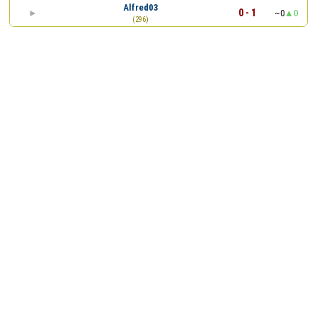
Alfred03
0 - 1
~0
0
(296)