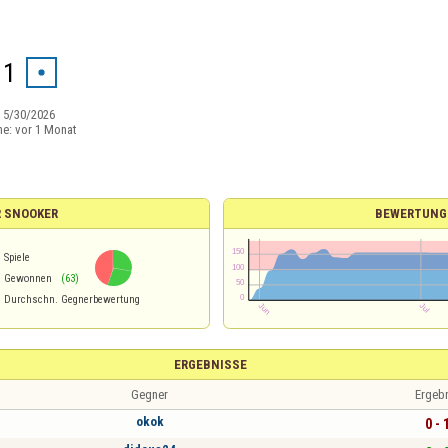
 1
:
5/30/2026
ne:
vor 1 Monat
R SNOOKER
BEWERTUNG
Spiele
%
Gewonnen
(63)
Durchschn. Gegnerbewertung
ERGEBNISSE
Gegner
Ergeb
okok
0 - 