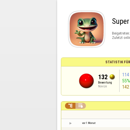
Super
Beigetreten
Zuletzt onli
STATISTIK FÜ
114
132
55
Bewertung
142
Novize


vor 1 Monat