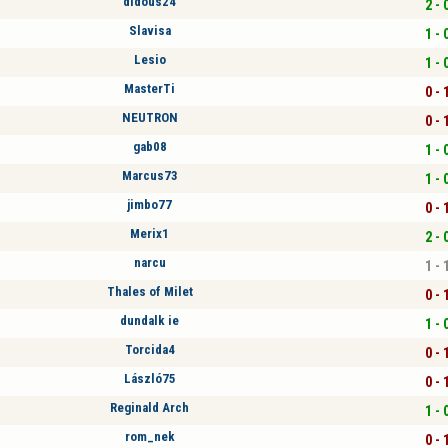
didous24
2 - 
Slavisa
1 - 
Lesio
1 - 
MasterTi
0 - 
NEUTRON
0 - 
gab08
1 - 
Marcus73
1 - 
jimbo77
0 - 
Merix1
2 - 
narcu
1 - 
Thales of Milet
0 - 
dundalk ie
1 - 
Torcida4
0 - 
László75
0 - 
Reginald Arch
1 - 
rom_nek
0 - 