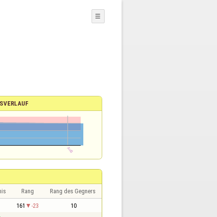
☰
SVERLAUF
nis
Rang
Rang des Gegners
1
161
-23
10