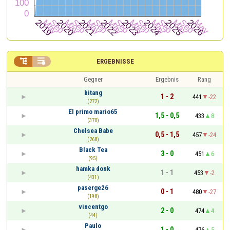


ERGEBNISSE
Gegner
Ergebnis
Rang
bitang
1 - 2
441
-22
(272)
El primo mario65
1,5 - 0,5
433
8
(370)
Chelsea Babe
0,5 - 1,5
457
-24
(268)
Black Tea
3 - 0
451
6
(95)
hamka donk
1 - 1
453
-2
(431)
paserge26
0 - 1
480
-27
(198)
vincentgo
2 - 0
474
4
(44)
Paulo
1 - 0
476
5