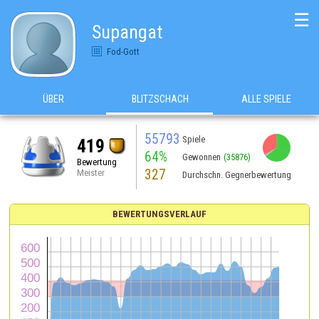
☰
Supangat
Fod-Gott
ÜBER
BLITZSCHACH
ALLE SPIELE
55793
Spiele
419
64%
Gewonnen
(35876)
Bewertung
327
Meister
Durchschn. Gegnerbewertung
BEWERTUNGSVERLAUF