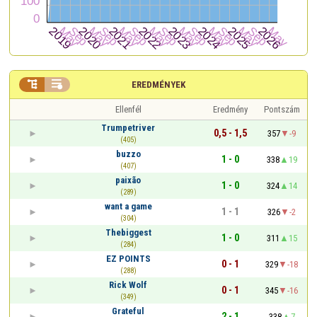


EREDMÉNYEK
Ellenfél
Eredmény
Pontszám
Trumpetriver
0,5 - 1,5
357
-9
(405)
buzzo
1 - 0
338
19
(407)
paixão
1 - 0
324
14
(289)
want a game
1 - 1
326
-2
(304)
Thebiggest
1 - 0
311
15
(284)
EZ POINTS
0 - 1
329
-18
(288)
Rick Wolf
0 - 1
345
-16
(349)
Grateful
2 - 1
338
7