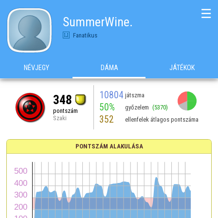
☰
SummerWine.
Fanatikus
NÉVJEGY
DÁMA
JÁTÉKOK
10804
játszma
348
50%
győzelem
(5370)
pontszám
352
Szaki
ellenfelek átlagos pontszáma
PONTSZÁM ALAKULÁSA