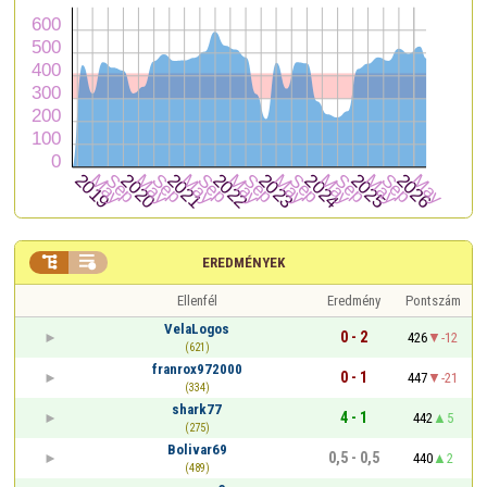


EREDMÉNYEK
Ellenfél
Eredmény
Pontszám
VelaLogos
0 - 2
426
-12
(621)
franrox972000
0 - 1
447
-21
(334)
shark77
4 - 1
442
5
(275)
Bolivar69
0,5 - 0,5
440
2
(489)