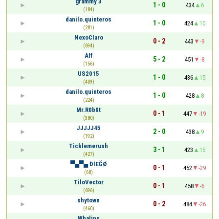
grammy 3
1 - 0
434
6
(184)
danilo.quinteros
1 - 0
424
10
(281)
NexoClaro
0 - 2
443
-9
(694)
Alf
5 - 2
451
-8
(156)
US2015
1 - 0
436
15
(409)
danilo.quinteros
1 - 0
428
8
(224)
Mr.R0b0t
0 - 1
447
-19
(380)
JJJJJ45
2 - 0
438
9
(192)
Ticklemerush
3 - 1
423
15
(427)
▀▄▀▄ ĐÍEĞØ
0 - 1
452
-29
(68)
TiloVector
0 - 1
458
-6
(696)
shytown
0 - 2
484
-26
(460)
Whalins