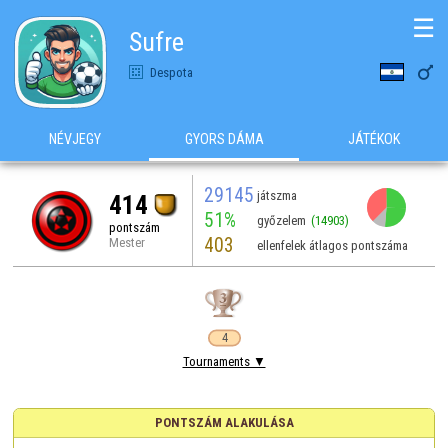
☰
Sufre

Despota
NÉVJEGY
GYORS DÁMA
JÁTÉKOK
29145
játszma
414
51%
győzelem
(14903)
pontszám
403
Mester
ellenfelek átlagos pontszáma
4
Tournaments ▼
PONTSZÁM ALAKULÁSA