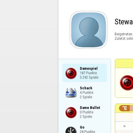
Stewa
Beigetreten
Zuletzt onli
Damespiel

187 Punkte

3.292 Spiele
Schach

4 Punkte

2 Spiele
Dame Bullet


0 Punkte

2 Spiele
Go

28 Punkte
