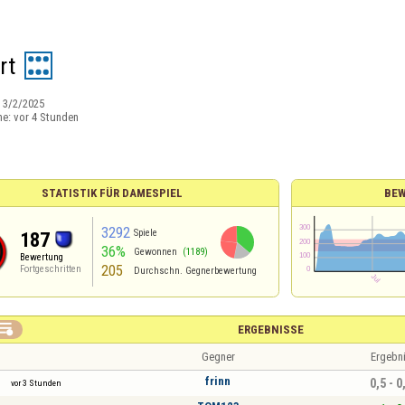
rt
:
3/2/2025
ne:
vor 4 Stunden
STATISTIK FÜR DAMESPIEL
BEW
3292
Spiele
187
36%
Gewonnen
(1189)
Bewertung
205
Fortgeschritten
Durchschn. Gegnerbewertung

ERGEBNISSE
Gegner
Ergebn
frinn
0,5 - 0
vor 3 Stunden