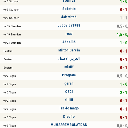
TOM123
1 - 0
vor 3 Stunden
Sadettin
0 - 1
vor 3 Stunden
daftmitch
1 - 1
vor 3 Stunden
Ludovica1988
0,5 - 0
vor 15 Stunden
road
1,5 - 0
vor 19 Stunden
Abdel35
1 - 0
vor 21 Stunden
Milton Garcia
0 - 1
Gestern
العربي الاصيل
0 - 1
Gestern
mlatif
0 - 1
Gestern
Program
0,5 - 0
vor 2 Tagen
geran
1 - 0
vor 2 Tagen
CECI
2 - 1
vor 2 Tagen
aliliii
0 - 1
vor 2 Tagen
lan do mago
0 - 1
vor 2 Tagen
Diedflo
0 - 1
vor 3 Tagen
MUHARREMBOLATDAN
0,5 - 0
vor 3 Tagen