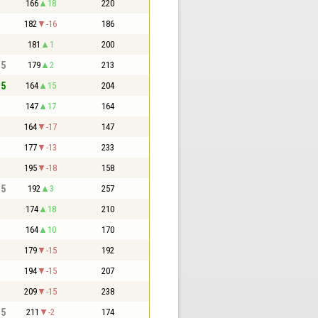
166
18
220
182
-16
186
181
1
200
,5
179
2
213
,5
164
15
204
147
17
164
164
-17
147
177
-13
233
195
-18
158
,5
192
3
257
174
18
210
164
10
170
179
-15
192
194
-15
207
209
-15
238
,5
211
-2
174