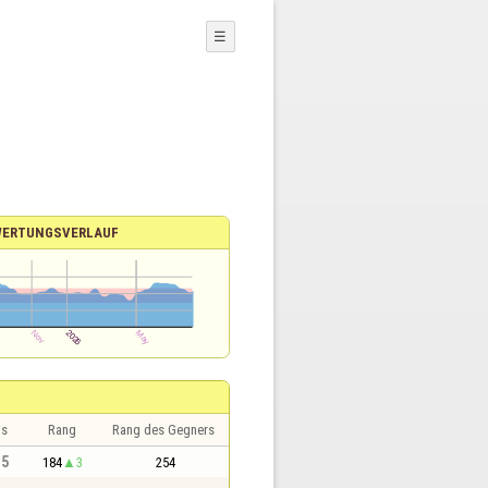
☰
ERTUNGSVERLAUF
is
Rang
Rang des Gegners
,5
184
3
254