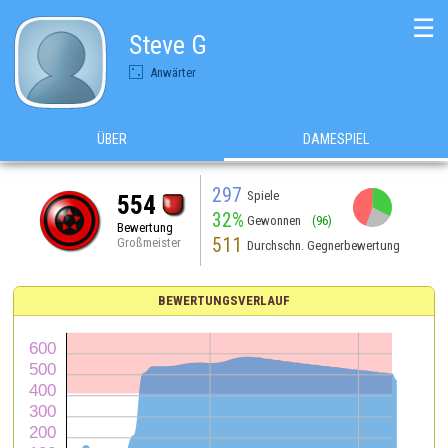
☰
Steve G
Anwärter
ÜBER
DAMESPIEL
297
Spiele
554
32%
Gewonnen
(96)
Bewertung
511
Großmeister
Durchschn. Gegnerbewertung
BEWERTUNGSVERLAUF