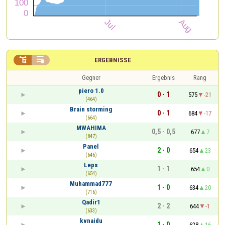


ERGEBNISSE
Gegner
Ergebnis
Rang
piero 1.0
0 - 1
575
-21
(464)
Brain storming
0 - 1
684
-17
(664)
MWAHIMA
0,5 - 0,5
677
7
(847)
Panel
2 - 0
654
23
(646)
Leps
1 - 1
654
0
(654)
Muhammad777
1 - 0
634
20
(716)
Qadir1
2 - 2
644
-1
(633)
kvnaidu
1 - 0
628
16