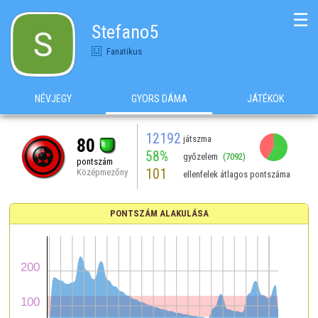
☰
Stefano5
Fanatikus
NÉVJEGY
GYORS DÁMA
JÁTÉKOK
12192
játszma
80
58%
győzelem
(7092)
pontszám
101
Középmezőny
ellenfelek átlagos pontszáma
PONTSZÁM ALAKULÁSA