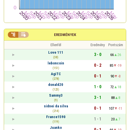


EREDMÉNYEK
Ellenfél
Eredmény
Pontszám
Love 111
3 - 0
66
26
(38)
leboncoin
0 - 2
85
-19
(151)
AgiTC
0 - 1
90
-8
(278)
donald20
1 - 0
72
18
(123)
Sammy3
3 - 1
88
8
(9)
sidnei da silva
0 - 1
107
-11
(214)
France1590
1 - 1
20
7
(119)
Juanko
0 - 1
66
-19