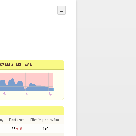
☰
SZÁM ALAKULÁSA
ny
Pontszám
Ellenfél pontszáma
25
-8
140