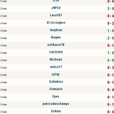
t120
0 - 4
2 hete
JRP33
2 - 0
2 hete
Laca187
0 - 4
2 hete
El río viajero
0 - 2
3 hete
muybien
1 - 0
3 hete
theyws
2 - 0
3 hete
zolibacsi78
0 - 1
3 hete
CATHY50
1 - 0
3 hete
Michou2
6 - 0
3 hete
mitco17
0 - 2
3 hete
ışılay.
0 - 1
3 hete
Soñadora
0 - 1
3 hete
iliemarin
0 - 4
3 hete
Eyes
0 - 1
3 hete
patricedeschamps
0 - 1
3 hete
Eckma
0 - 4
3 hete