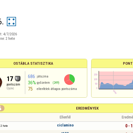
6.
t:
4/7/2026
ine:
2 hete
OSTÁBLA STATISZTIKA
PONT
686
játszma
17
36%
győzelem
(249)
pontszám
75
Újonc
ellenfelek átlagos pontszáma

EREDMÉNYEK
Ellenfél
Eredmé
ciclamino
0 - 1
2 hete