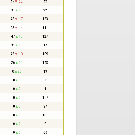
47
-22
43
31
16
22
48
-17
123
62
-14
111
47
15
127
32
15
17
42
-10
109
26
16
143
0
26
13
0
0
~19
0
0
1
0
0
157
0
0
97
0
0
181
0
0
0
0
0
60