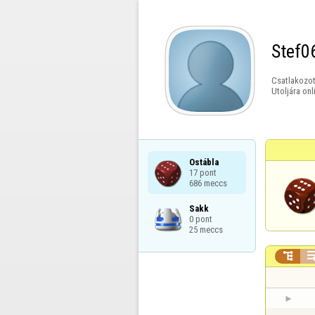
Stef0
Csatlakozot
Utoljára onl
Ostábla

17 pont

686 meccs
Sakk

0 pont

25 meccs
