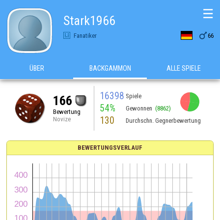
☰
Stark1966

Fanatiker
66
ÜBER
BACKGAMMON
ALLE SPIELE
16398
Spiele
166
54%
Gewonnen
(8862)
Bewertung
130
Novize
Durchschn. Gegnerbewertung
BEWERTUNGSVERLAUF