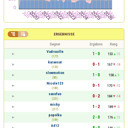


ERGEBNISSE
Gegner
Ergebnis
Rang
Vadrouille
1 - 0
153
13
(177)
karaesat
0 - 1
167
-14
(123)
slowmotion
1 - 0
158
9
(83)
Nicole123
0 - 1
170
-12
(183)
saxofun
0 - 2
184
-14
(221)
micky
1 - 2
189
-5
(217)
popolka
2 - 0
176
13
(109)
A412
8 - 0
146
30