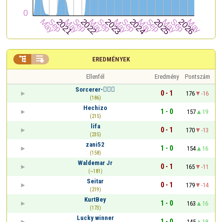


EREDMÉNYEK
Ellenfél
Eredmény
Pontszám
Sorcerer-🧙🏻‍♂️
0 - 1
176
-16
(186)
Hechizo
1 - 0
157
19
(215)
lifa
0 - 1
170
-13
(235)
zani52
1 - 0
154
16
(158)
Waldemar Jr
0 - 1
165
-11
(~181)
Seitar
0 - 1
179
-14
(219)
KurtBey
1 - 0
163
16
(173)
Lucky winner
1 - 0
145
18