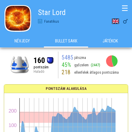
☰
Star Lord

Fanatikus
NÉVJEGY
BULLET SAKK
JÁTÉKOK
5485
játszma
160
45%
győzelem
(2447)
pontszám
218
Haladó
ellenfelek átlagos pontszáma
PONTSZÁM ALAKULÁSA