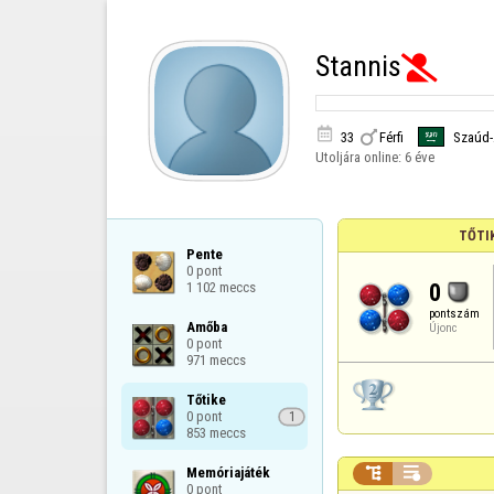
Stannis



33
Férfi
Szaúd-
Utoljára online:
6 éve
TŐTI
Pente

0 pont

0
1 102 meccs
pontszám
Amőba

Újonc
0 pont

971 meccs
Tőtike

0 pont

1
853 meccs


Memóriajáték

0 pont
