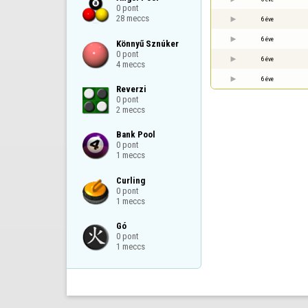
0 pont

28 meccs
6 éve
6 éve
Könnyű Sznúker

0 pont

6 éve
4 meccs
6 éve
Reverzi

0 pont

2 meccs
Bank Pool

0 pont

1 meccs
Curling

0 pont

1 meccs
Gó

0 pont

1 meccs