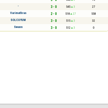
-
3 - 0
545
3
27
Varimathras
2 - 0
518
27
558
SOLCUYUM
3 - 0
515
3
32
Swann
3 - 0
512
3
0