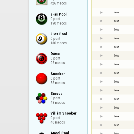
426 meccs
6 éve
8-as Pool

0 pont

6 éve
190 meccs
6 éve
9-es Pool

0 pont

6 éve
130 meccs
6 éve
Dáma

6 éve
0 pont

95 meccs
6 éve
6 éve
Snooker

0 pont

6 éve
58 meccs
6 éve
Sinuca

0 pont

6 éve
48 meccs
6 éve
Villám Snooker

6 éve
0 pont

40 meccs
6 éve
Angol Pool

6 éve