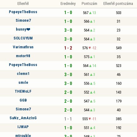
Ellenfél
Eredmény
Pontszám
Ellenfél pontszáma
PopeyeTheBoss
1 - 0
567
13
503
Simone7
1 - 0
566
1
31
bunny❤️
3 - 0
564
2
23
SOLCUYUM
3 - 0
564
3
32
Varimathras
1 - 2
576
-12
549
motor98
1 - 0
575
1
35
PopeyeTheBoss
1 - 0
564
14
523
clemn1
3 - 0
561
3
46
smıle
3 - 0
556
5
160
THEWoLF
2 - 0
552
4
143
GGB
2 - 0
547
5
179
Simone7
2 - 0
544
3
40
SaNz_AmAzInG
1 - 1
555
-11
385
IJWAP
1 - 0
551
4
192
mtrouble
3 - 0
548
3
75