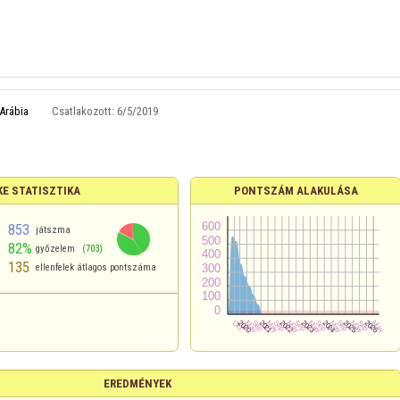
Arábia
Csatlakozott:
6/5/2019
KE STATISZTIKA
PONTSZÁM ALAKULÁSA
853
játszma
82%
győzelem
(703)
135
ellenfelek átlagos pontszáma
EREDMÉNYEK