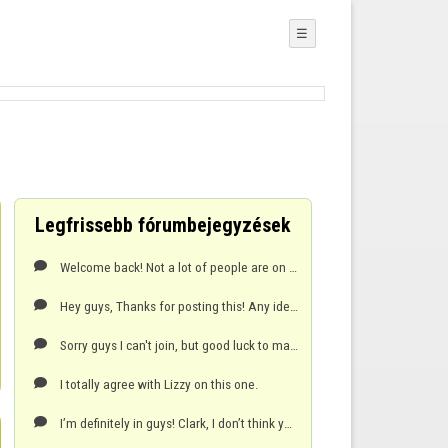
☰
Legfrissebb fórumbejegyzések
Welcome back! Not a lot of people are on nowadays sadly, swing by room 1 if you guys have the tim

Hey guys, Thanks for posting this! Any idea on how I can join the next event?

Sorry guys I can't join, but good luck to massimo playing against perfect progs! :)

I totally agree with Lizzy on this one.

I’m definitely in guys! Clark, I don’t think you can play 0’s in the tournament haha :p
