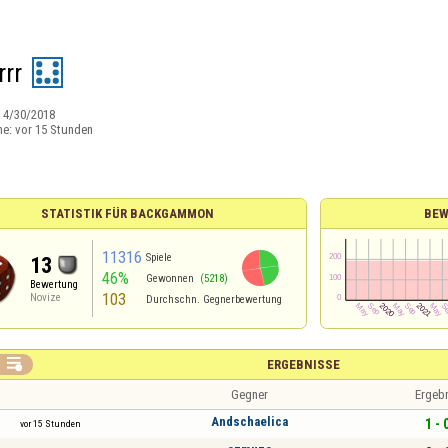
rrr
:
4/30/2018
ne:
vor 15 Stunden
STATISTIK FÜR BACKGAMMON
BEW
11316
Spiele
13
46%
Gewonnen
(5218)
Bewertung
103
Novize
Durchschn. Gegnerbewertung

ERGEBNISSE
Gegner
Ergeb
Andschaelica
1 - 
vor 15 Stunden