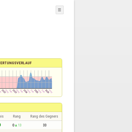
☰
ERTUNGSVERLAUF
nis
Rang
Rang des Gegners
0
0
13
33