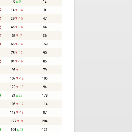
1
0
0
12
5
14
-14
0
2
29
-15
47
2
45
-16
54
2
52
-7
36
3
66
-14
159
1
78
-12
90
2
94
-16
85
1
95
-1
79
1
107
-12
105
1
120
-13
94
0
93
27
178
1
105
-12
114
1
118
-13
87
1
127
-9
204
0
104
23
121