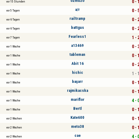
ozmuzo
0 - 
vor 15 Stunden
a/r
0 - 
vor 5 Tagen
railtramp
0 - 
vor 6 Tagen
battgus
0 - 
vor 6 Tagen
Fearless1
1 - 
vor 7 Tagen
a13469
0 - 
vor 1 Woche
tableman
0 - 
vor 1 Woche
Abit 16
0 - 
vor 1 Woche
hichic
1 - 
vor 1 Woche
başarr
0 - 
vor 1 Woche
rajmikacska
0 - 
vor 1 Woche
mariflor
4 - 
vor 1 Woche
Bertl
0 - 
vor 1 Woche
Kate600
0 - 
vor 2 Wochen
meto38
0 - 
vor 2 Wochen
cae
4 - 
vor 2 Wochen