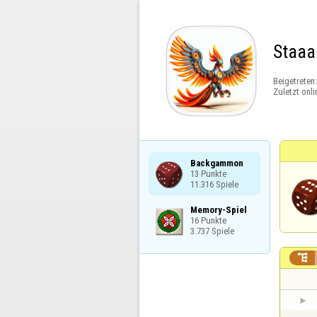
Staaa
Beigetreten
Zuletzt onli
Backgammon

13 Punkte

11.316 Spiele
Memory-Spiel

16 Punkte

3.737 Spiele
