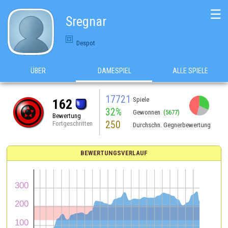
☰
Sregnar
Despot
ÜBER
DAMESPIEL
ALLE SPIELE
17721
Spiele
162
32%
Gewonnen
(5677)
Bewertung
250
Fortgeschritten
Durchschn. Gegnerbewertung
BEWERTUNGSVERLAUF