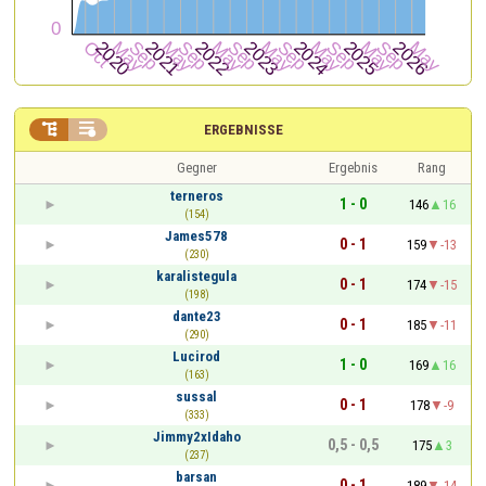


ERGEBNISSE
Gegner
Ergebnis
Rang
terneros
1 - 0
146
16
(154)
James578
0 - 1
159
-13
(230)
karalistegula
0 - 1
174
-15
(198)
dante23
0 - 1
185
-11
(290)
Lucirod
1 - 0
169
16
(163)
sussal
0 - 1
178
-9
(333)
Jimmy2xIdaho
0,5 - 0,5
175
3
(237)
barsan
0 - 1
189
-14